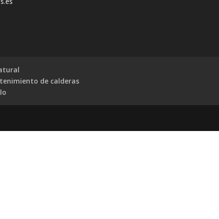
s.es
atural
tenimiento de calderas
lo