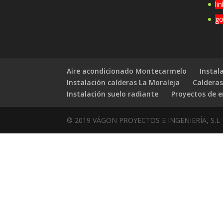
li
go
Aire acondicionado Montecarmelo
Instal
Instalación calderas La Moraleja
Calderas
Instalación suelo radiante
Proyectos de e
® 2019 VÁGON PROYECTOS E INGENIERÍA, S.L