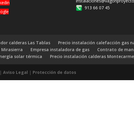
instalaciones@vagonproyecto
nkedin
913 66 07 45
ogle
ador calderas Las Tablas
Precio instalación calefacción gas n
 Mirasierra
Empresa instaladora de gas
Contrato de man
nergía solar térmica
Precio instalación calderas Montecarme
 |
Aviso Legal
|
Protección de datos